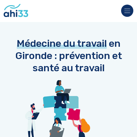
Veuillez
noter
:
Ce
site
Web
comprend
un
Médecine du travail
en
système
d'accessibilité.
Gironde : prévention et
santé au travail