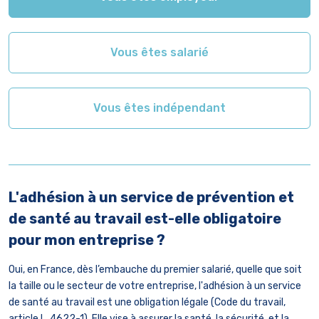
Vous êtes salarié
Vous êtes indépendant
L'adhésion à un service de prévention et
Q
de santé au travail est-elle obligatoire
c
pour mon entreprise ?
T
c
Oui, en France, dès l’embauche du premier salarié, quelle que soit
b
la taille ou le secteur de votre entreprise, l'adhésion à un service
a
de santé au travail est une obligation légale (Code du travail,
t
article L. 4622-1). Elle vise à assurer la santé, la sécurité, et la