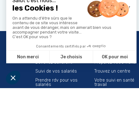
Vous êtes employeur
Vous êtes salarié
Devenez adhérent
Préparez votre visite
Suivi de vos salariés
Trouvez un centre
Prendre rdv pour vos
Votre suivi en santé
salariés
travail
Évaluez les risques
Ressources & outils
profesionnels
Maintien dans l’emploi
Nos actions en
entreprise
Vous êtes IRP
Santé du dirigeant
Maintien dans l'emploi
Espace adhérent