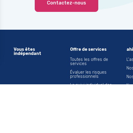
Contactez-nous
Vous êtes
Offre de services
ah
indépendant
Toutes les offres de
L'a
services
Nos
Évaluer les risques
professionnels
Nos
Le suivi individuel des
Nos
salariés
Nos
Nos actions en
entreprise
Tra
Conseils en santé au
Nos
travail
L'é
Traçabilité et veille
sanitaire