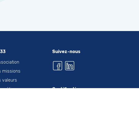
i33
Suivez-nous
ssociation
 missions
 valeurs
 métiers
Certification
 chiffres clés
vailler à l'ahi33
 offres d'emploi
thylotest