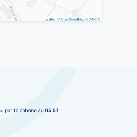
Leaflet
| ©
OpenStreetMap
©
CARTO
u par téléphone au
05 57