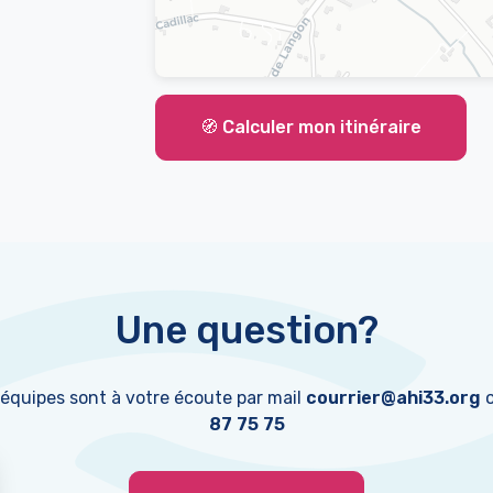
🧭 Calculer mon itinéraire
Une question?
 équipes sont à votre écoute par mail
courrier@ahi33.org
o
87 75 75