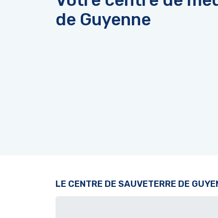
Votre centre de méd
Ctrl-
F10
de Guyenne
pour
ouvrir
un
menu
d'accessibilité.
LE CENTRE DE SAUVETERRE DE GUYE