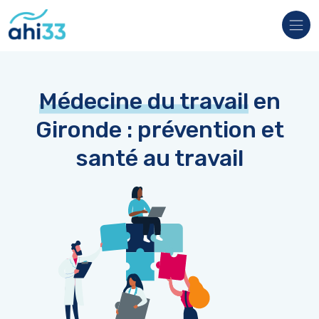
Veuillez
noter
:
Ce
site
Web
comprend
un
Médecine du travail
en
système
d'accessibilité.
Gironde : prévention et
santé au travail