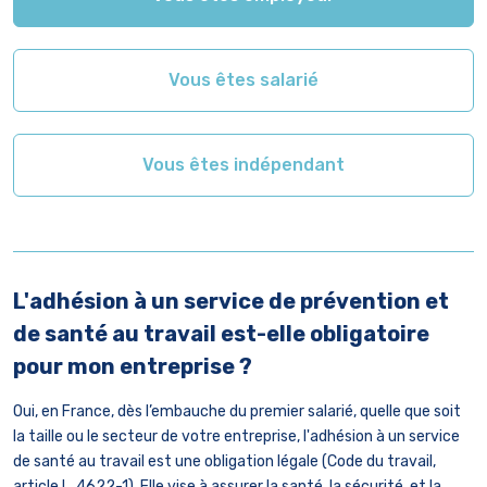
Vous êtes salarié
Vous êtes indépendant
L'adhésion à un service de prévention et
Q
de santé au travail est-elle obligatoire
c
pour mon entreprise ?
T
c
Oui, en France, dès l’embauche du premier salarié, quelle que soit
b
la taille ou le secteur de votre entreprise, l'adhésion à un service
a
de santé au travail est une obligation légale (Code du travail,
t
article L. 4622-1). Elle vise à assurer la santé, la sécurité, et la