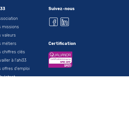
i33
Suivez-nous
ssociation
 missions
 valeurs
 métiers
Certification
 chiffres clés
vailler à l'ahi33
 offres d'emploi
thylotest