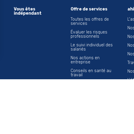
Vous êtes
Offre de services
ah
indépendant
Toutes les offres de
L'a
services
Nos
Évaluer les risques
professionnels
Nos
Le suivi individuel des
Nos
salariés
Nos
Nos actions en
entreprise
Tra
Conseils en santé au
Nos
travail
L'é
Traçabilité et veille
sanitaire
a newsletter
tement dans votre boîte mail