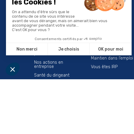
Vous êtes employeur
Vous êtes salarié
Devenez adhérent
Préparez votre visite
Suivi de vos salariés
Trouvez un centre
Prendre rdv pour vos
Votre suivi en santé
salariés
travail
Évaluez les risques
Ressources & outils
profesionnels
Maintien dans l’emploi
Nos actions en
entreprise
Vous êtes IRP
Santé du dirigeant
Maintien dans l'emploi
Espace adhérent
S'abonner à
l
Recevez nos actualités direc