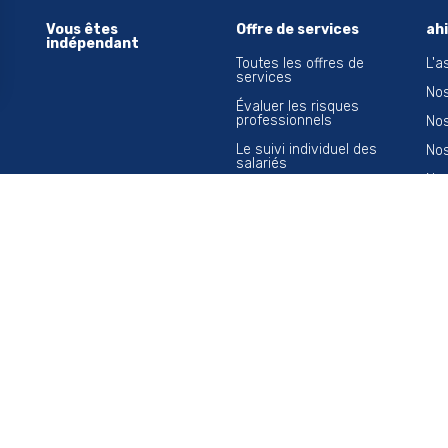
Vous êtes
Offre de services
ah
indépendant
Toutes les offres de
L'a
services
Nos
Évaluer les risques
professionnels
Nos
Le suivi individuel des
Nos
salariés
Nos
Nos actions en
entreprise
Tra
Conseils en santé au
Nos
travail
L'é
Traçabilité et veille
sanitaire
a newsletter
tement dans votre boîte mail