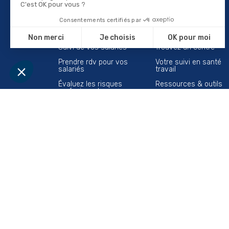
Vous êtes employeur
Vous êtes salarié
Devenez adhérent
Préparez votre visite
Suivi de vos salariés
Trouvez un centre
Prendre rdv pour vos
Votre suivi en santé
salariés
travail
Évaluez les risques
Ressources & outils
profesionnels
Maintien dans l’emploi
Nos actions en
entreprise
Vous êtes IRP
Santé du dirigeant
Maintien dans l'emploi
Espace adhérent
S'abonner à
l
Recevez nos actualités direc