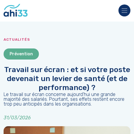
Veuillez
noter
:
Ce
site
Web
comprend
un
ACTUALITÉS
système
d'accessibilité.
Prévention
Travail sur écran : et si votre poste
devenait un levier de santé (et de
performance) ?
Le travail sur écran concerne aujourd’hui une grande
majorité des salariés. Pourtant, ses effets restent encore
trop peu anticipés dans les organisations.
31/03/2026