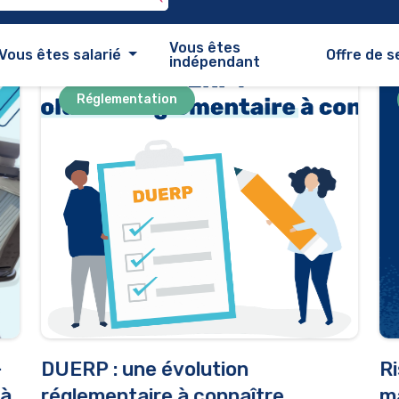
026
Réglementation
-
DUERP : une évolution
Ri
 à
réglementaire à connaître
ma