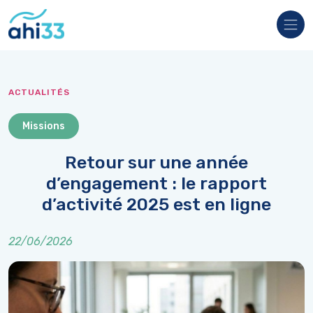
Veuillez
noter
:
Ce
site
Web
comprend
un
ACTUALITÉS
système
d'accessibilité.
Missions
Retour sur une année
d’engagement : le rapport
d’activité 2025 est en ligne
22/06/2026