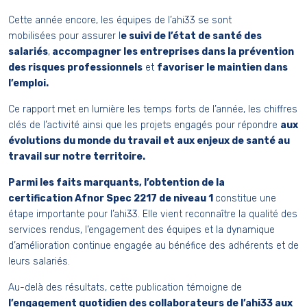
Cette année encore, l
es équipes
de l’ahi33
se sont
mobilisées
pour
assurer l
e suivi de l’état de santé des
salariés
,
accompagner les entreprises dans la prévention
des risques professionnels
et
favoriser le maintien dans
l’emploi.
Ce rapport met en lumière les temps forts de l’année, les chiffres
clés de l’activité ainsi que les projets engagés pour répondre
aux
évolutions du monde du travail et aux enjeux de santé au
travail sur notre territoire.
Parmi les faits marquants, l’obtention de la
certification
Afnor
Spec
2217
de niveau 1
constitue une
étape importante pour l’ahi33. Elle vient reconnaître la qualité des
services rendus, l’engagement des équipes et la dynamique
d’amélioration continue engagée au bénéfice des adhérents et de
leurs salariés.
Au-delà des résultats, cette publication témoigne de
l’engagement quotidien des collaborateurs de l’ahi33 aux