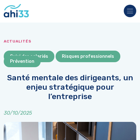
Veuillez
noter
:
Ce
site
Web
comprend
un
ACTUALITÉS
système
d'accessibilité.
Suivi des salariés
Risques professionnels
Prévention
Santé mentale des dirigeants, un
enjeu stratégique pour
l’entreprise
30/10/2025